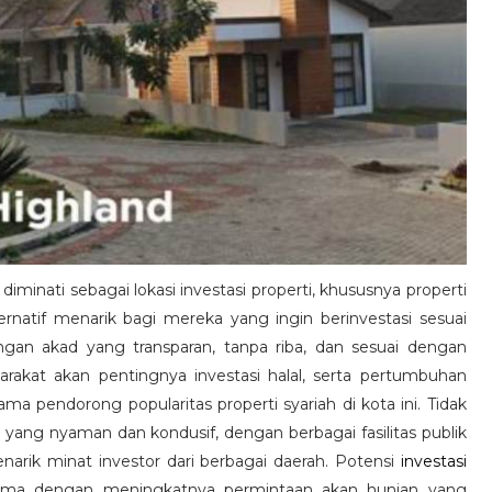
iminati sebagai lokasi investasi properti, khususnya properti
natif menarik bagi mereka yang ingin berinvestasi sesuai
dengan akad yang transparan, tanpa riba, dan sesuai dengan
rakat akan pentingnya investasi halal, serta pertumbuhan
a pendorong popularitas properti syariah di kota ini. Tidak
ang nyaman dan kondusif, dengan berbagai fasilitas publik
narik minat investor dari berbagai daerah. Potensi
investasi
tama dengan meningkatnya permintaan akan hunian yang