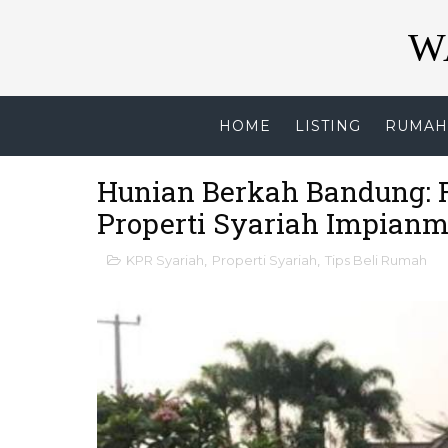
W
HOME
LISTING
RUMAH 
Hunian Berkah Bandung: 
Properti Syariah Impian
KPR Syariah
,
Properti Syariah
,
Tips Beli Rumah