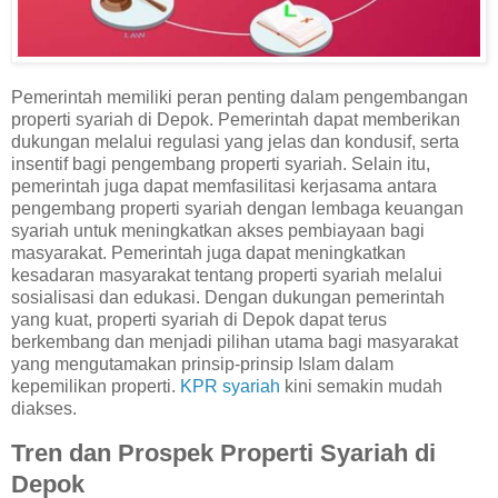
Pemerintah memiliki peran penting dalam pengembangan
properti syariah di Depok. Pemerintah dapat memberikan
dukungan melalui regulasi yang jelas dan kondusif, serta
insentif bagi pengembang properti syariah. Selain itu,
pemerintah juga dapat memfasilitasi kerjasama antara
pengembang properti syariah dengan lembaga keuangan
syariah untuk meningkatkan akses pembiayaan bagi
masyarakat. Pemerintah juga dapat meningkatkan
kesadaran masyarakat tentang properti syariah melalui
sosialisasi dan edukasi. Dengan dukungan pemerintah
yang kuat, properti syariah di Depok dapat terus
berkembang dan menjadi pilihan utama bagi masyarakat
yang mengutamakan prinsip-prinsip Islam dalam
kepemilikan properti.
KPR syariah
kini semakin mudah
diakses.
Tren dan Prospek Properti Syariah di
Depok