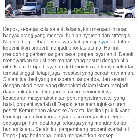
Depok, sebagai kota satelit Jakarta, kini menjadi incaran
banyak orang yang mencari hunian nyaman dan strategis.
Namun, bagi sebagian masyarakat, prinsip
syariah
dalam
kepemilikan properti menjadi prioritas utama. Hal ini
mendorong perkembangan pesat properti syariah di Depok,
menawarkan solusi perumahan yang sesuai dengan nilai-
nilai Islam. Properti syariah di Depok bukan hanya sekadar
tempat tinggal, tetapi juga investasi yang berkah dan aman.
Sistem jual beli yang transparan, tanpa riba, dan sesuai
dengan akad-akad yang disepakati dalam Islam menjadi
daya tarik utama. Dengan semakin meningkatnya
kesadaran masyarakat akan pentingnya transaksi yang
halal, properti syariah di Depok terus menunjukkan tren
positif. Kemudahan akses ke Jakarta, fasilitas publik yang
lengkap, serta lingkungan yang asri menjadikan Depok
sebagai pilihan ideal bagi keluarga yang mendambakan
hunian islami. Selain itu, pengembang properti syariah di
Depok juga berlomba-lomba menawarkan konsep