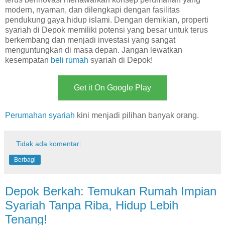
modern, nyaman, dan dilengkapi dengan fasilitas
pendukung gaya hidup islami. Dengan demikian, properti
syariah di Depok memiliki potensi yang besar untuk terus
berkembang dan menjadi investasi yang sangat
menguntungkan di masa depan. Jangan lewatkan
kesempatan
beli rumah
syariah di Depok!
Get it On Google Play
Perumahan syariah
kini menjadi pilihan banyak orang.
Tidak ada komentar:
Berbagi
Depok Berkah: Temukan Rumah Impian
Syariah Tanpa Riba, Hidup Lebih
Tenang!