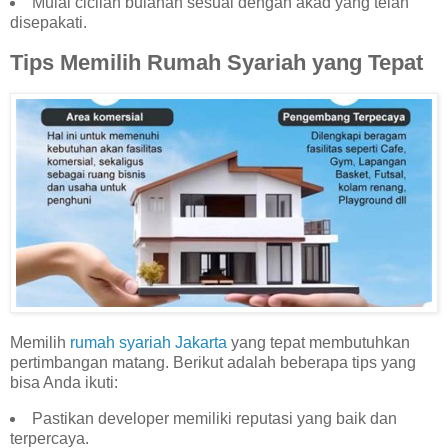
Mulai cicilan bulanan sesuai dengan akad yang telah
disepakati.
Tips Memilih Rumah Syariah yang Tepat
Memilih
rumah syariah Jakarta
yang tepat membutuhkan
pertimbangan matang. Berikut adalah beberapa tips yang
bisa Anda ikuti:
Pastikan developer memiliki reputasi yang baik dan
terpercaya.