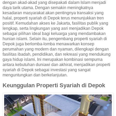
dengan akad-akad yang disepakati dalam Islam menjadi
daya tarik utama. Dengan semakin meningkatnya
kesadaran masyarakat akan pentingnya transaksi yang
halal, properti syariah di Depok terus menunjukkan tren
positif. Kemudahan akses ke Jakarta, fasilitas publik yang
lengkap, serta lingkungan yang asri menjadikan Depok
sebagai pilihan ideal bagi keluarga yang mendambakan
hunian islami. Selain itu, pengembang properti syariah di
Depok juga berlomba-lomba menawarkan konsep
perumahan yang modern dan nyaman, dilengkapi dengan
fasilitas ibadah, pendidikan, dan rekreasi yang mendukung
gaya hidup islami. Ini merupakan kombinasi sempurna
antara kebutuhan duniawi dan akhirat, menjadikan properti
syariah di Depok sebagai investasi yang sangat
menguntungkan dan berkelanjutan.
Keunggulan Properti Syariah di Depok