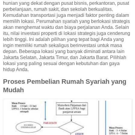
hunian yang dekat dengan pusat bisnis, perkantoran, pusat
perbelanjaan, rumah sakit, dan sekolah berkualitas.
Kemudahan transportasi juga menjadi faktor penting dalam
memilih lokasi. Perumahan syariah yang berlokasi strategis
akan menghemat waktu dan biaya perjalanan Anda. Selain
itu, nilai investasi properti di lokasi strategis juga cenderung
lebih tinggi. Ini adalah pilihan yang tepat bagi Anda yang
ingin memiliki rumah sekaligus berinvestasi untuk masa
depan. Beberapa lokasi yang banyak diminati antara lain
Jakarta Selatan, Jakarta Timur, dan Jakarta Barat. Pilihlah
lokasi yang paling sesuai dengan kebutuhan dan gaya
hidup Anda.
Proses Pembelian Rumah Syariah yang
Mudah