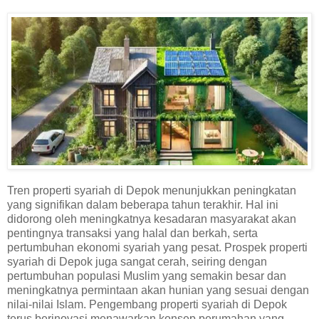
Tren properti syariah di Depok menunjukkan peningkatan
yang signifikan dalam beberapa tahun terakhir. Hal ini
didorong oleh meningkatnya kesadaran masyarakat akan
pentingnya transaksi yang halal dan berkah, serta
pertumbuhan ekonomi syariah yang pesat. Prospek properti
syariah di Depok juga sangat cerah, seiring dengan
pertumbuhan populasi Muslim yang semakin besar dan
meningkatnya permintaan akan hunian yang sesuai dengan
nilai-nilai Islam. Pengembang properti syariah di Depok
terus berinovasi menawarkan konsep perumahan yang